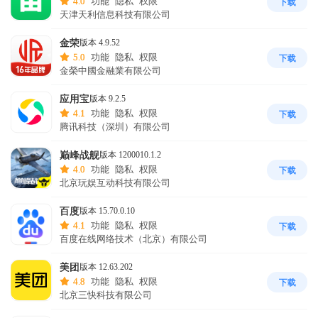
4.0
功能
隐私
权限
下载
天津天利信息科技有限公司
【智能规划】

金荣
版本 4.9.52
-提供包含打车、驾车、公交、步行、骑行、火车、飞机、客车、货
5.0
功能
隐私
权限
下载
车、摩托车等出行方式的智能规划方案

金榮中國金融業有限公司
-未来通行时间智能预估，准确预估到达时间及路线，更符合用户不
应用宝
版本 9.2.5
同出行或驾驶习惯

4.1
功能
隐私
权限
下载
腾讯科技（深圳）有限公司
-提供全国多交通方式组合的智能出行方案

-时间优先，躲避拥堵，少收费，不走高速等多种路线偏好任你选择

巅峰战舰
版本 1200010.1.2
4.0
功能
隐私
权限
下载
北京玩娱互动科技有限公司
【智能导航】

-路况秒级更新，实时推荐更优路线，智能避堵

百度
版本 15.70.0.10
-智能定位，GPS信号弱也能持续导航

4.1
功能
隐私
权限
下载
百度在线网络技术（北京）有限公司
-公交导航到站提醒，实时公交覆盖多城

美团
版本 12.63.202
【智能推荐】

4.8
功能
隐私
权限
下载
北京三快科技有限公司
-根据个人出行时间方式等偏好，个性化推荐方案
