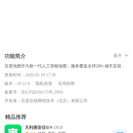
功能简介
展开
百度地图作为新一代人工智能地图，服务覆盖全球200+城市及国
家。导航可信赖、语音交互更简单、数据丰富更贴心的百度地图，
更新时间：
2020-02-19 17:28
致力于为用户提供更准确、更丰富、更易用的出行服务。

版本：
10.22.0
隐私政策
应用权限
备案号：
京ICP证030173号-209A
【智能语音】

开发者：
百度在线网络技术（北京）有限公司
-语音技术智能强大，可实现全端唤醒，全局交互

-喊“小度小度”，轻松查路线、搜地点、问天气，沿途搜等

精品推荐
- 地图语音定制产品，只需20句话，即可生成个人语音包，并支持地
天利测亩仪
版本 2.0.23
图全场景使用
