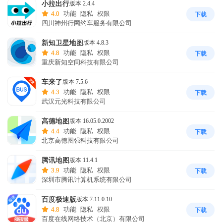
-搜周边，一键发现身边吃喝玩乐好去处

小拉出行
版本 2.4.4
4.0
功能
隐私
权限
-智能旅游，带你游览全球。路线推荐、AI导游、AR导览等，构建沉
下载
四川神州行网约车服务有限公司
新知卫星地图
版本 4.8.3
4.8
功能
隐私
权限
下载
重庆新知空间科技有限公司
车来了
版本 7.5.6
4.3
功能
隐私
权限
下载
武汉元光科技有限公司
高德地图
版本 16.05.0.2002
4.4
功能
隐私
权限
下载
北京高德图强科技有限公司
腾讯地图
版本 11.4.1
3.9
功能
隐私
权限
下载
深圳市腾讯计算机系统有限公司
百度极速版
版本 7.11.0.10
4.8
功能
隐私
权限
下载
百度在线网络技术（北京）有限公司