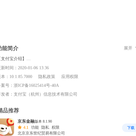
功能简介
展开
【支付宝介绍】

“蚂蚁金服旗下的支付宝，是以每个人为中心，拥有全球用户10亿的生活服
更新时间：
2020-01-06 13:36
平台。目前，支付宝已发展成为融合了支付、理财、生活服务、政务服务
版本：
10.1.85.7000
隐私政策
应用权限
公益等多个场景与行业的开放性平台。

备案号：
浙ICP备16025414号-40A
开发者：
支付宝（杭州）信息技术有限公司
除提供便捷的支付、转账、收款等基础功能外，还能快速完成信用卡还款
充话费、缴水电煤等！通过智能语音机器人一步触达上百种生活服务，不
精品推荐
能享受消费打折，还能轻松理财，累积信用，让生活更简单！”
京东金融
版本 8.1.90
4.1
功能
隐私
权限
下载
北京京东世纪贸易有限公司