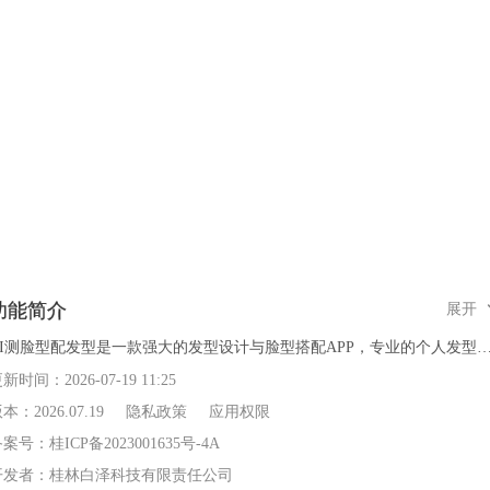
功能简介
展开
AI测脸型配发型是一款强大的发型设计与脸型搭配APP，专业的个人发型
计，发型试戴软件，能帮助用户迅速找到合适发型、心动发色的换发型软
更新时间：
2026-07-19 11:25
件，为用户提供专属的发型设计。APP强大的测脸型功能，能分析出用户
版本：
2026.07.19
隐私政策
应用权限
脸型并推荐适合的发型拥有海量的女士、男士发型可供挑选试戴！无论你
备案号：
桂ICP备2023001635号-4A
想剪短发发型、留长发发型、烫发染发还是卷发，都可以通过我们的试发
开发者：
桂林白泽科技有限责任公司