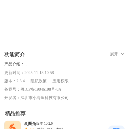
功能简介
展开
产品介绍：

一款功能强大的GIF动图制作软件，一键生成GIF动图

更新时间：
2025-11-18 10:58
主要功能：

版本：
2.3.4
隐私政策
应用权限
1、静图编辑：给图片添加文字、趣味贴纸、涂鸦、加滤镜、打马赛
备案号：
粤ICP备19046198号-8A
克等各种图片处理；

开发者：
深圳市小海鱼科技有限公司
2、GIF制作：GIF动图制作，选择多个图片，一键生成GIF动图；

安全下载
普通下载
3、我的作品：处理的图片和生成的GIF动图都会保存在我的作品
精品推荐
里，支持保存到本地和分享到微信、微博、朋友圈、QQ等社交网络
安全下载：使用百度手机助手为您安全下载应用
刷圈兔
版本 10.2.0
版本9.6.3.12
百度在线网络技术（北京）有限公司
功能
隐私
权限
应用；
