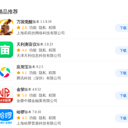
* 支持三个阶段的回空费、早晚高峰时段附加费、夜间附加费、低速候时
费、时间服务费等

精品推荐
* 个人收款码的上传和展示

万国觉醒
版本 1.1.9.19
2.8
功能
隐私
权限
下载
【计价更精准】

上海莉莉丝网络科技有限公司
* 每天几万名司机使用，历时5年，超过千万次的测试和运行

天利测亩仪
版本 2.0.23
4.0
功能
隐私
权限
下载
【使用更便捷】

天津天利信息科技有限公司
* 近 300 个城市计价参数，并在不断的新增和更新中

应用宝
版本 9.2.5
* 5个“自定义模式”，可自定义63个计价参数

4.1
功能
隐私
权限
下载
腾讯科技（深圳）有限公司
【设置更灵活】

金荣
版本 4.9.52
* 63个计价参数完美模拟所有计价方式

5.0
功能
隐私
权限
下载
金榮中國金融業有限公司
哈啰
版本 7.0.10
迎加iLinkedTour官方群联系我们

4.5
功能
隐私
权限
下载
上海哈啰普惠科技有限公司
方QQ 1群：334728332
