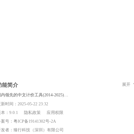
功能简介
展开
内领先的中文计价工具(2014-2025)

更新时间：
2025-05-22 23:32
【功能更全面】

版本：
9.0.1
隐私政策
应用权限
* 用于模拟出租车、网约车和代驾车的计价器

备案号：
粤ICP备19141302号-2A
* 完美支持全国所有的出租车、网约车和代驾车计价服务

开发者：
臻行科技（深圳）有限公司