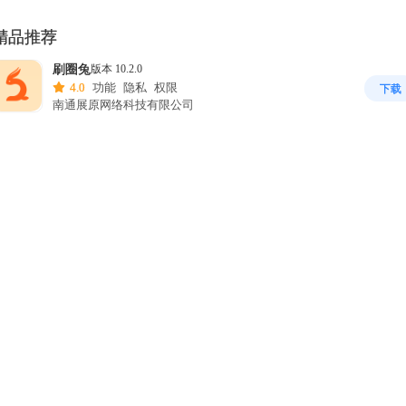
加密信息：信息发送全程加密，使用安全，可防止信息泄露。

保密发送：通过加密通道传达信息。

精品推荐
发送形式：既可以从通讯录中选择好友，也可以新增手机号进行发送，方
刷圈兔
版本 10.2.0
捷。

4.0
功能
隐私
权限
下载
【优势】

南通展原网络科技有限公司
操作简便：软件界面简洁，操作易于理解，便于上手。

万国觉醒
版本 1.1.9.19
售后服务：设有售后渠道，遇到问题可随时联系解决。

2.8
功能
隐私
权限
下载
上海莉莉丝网络科技有限公司
【应用场景】

率土之滨
版本 9.2.2
情侣复合：在无法联系上情侣时，可借助该工具发送信息，表达心意与关
4.0
功能
隐私
权限
下载
网易（杭州）网络有限公司
。

电话打不通：当朋友或家人无法接听电话时，可利用其发送信息，传递问
3733游戏盒
版本 6.6.1
与关切。

4.0
功能
隐私
权限
下载
厦门三七三三网络科技有限公司
其他场景：还适用于节日祝福、活动通知等需要发送信息的场景。

私语
版本 2.5.1
若无法联系上好友，不必着急，“短信代发送”可助您恢复联系！该软件操
4.0
功能
隐私
权限
下载
南宁市懂卿科技有限公司
简便、使用快捷，且提供售后服务。请尽快下载，让信息能够更迅速地传