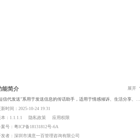
功能简介
展开
“短信代发送”系用于发送信息的传话助手，适用于情感倾诉、生活分享、
合祝福等场景。在数字化时代，与他人进行联系时，可能会出现无法取得
更新时间：
2025-10-24 19:31
系的情况，此时“短信代发送”便可发挥作用。它作为一款信息发送工具，
版本：
1.1.1.1
隐私政策
应用权限
够满足与情侣复合、寻找失联朋友、向客户发送信息等需求。

备案号：
粤ICP备18131812号-6A
【特点】

开发者：
深圳市满意一百管理咨询有限公司