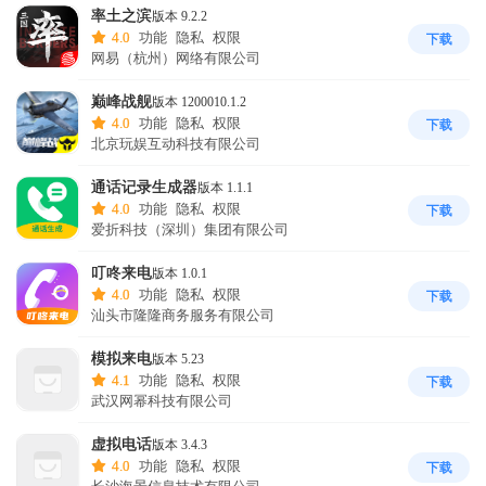
3.明星爱豆易烊千玺来电，捉弄整蛊朋友，效果真实，还可以发朋友
率土之滨
版本 9.2.2
圈炫耀。

4.0
功能
隐私
权限
下载
网易（杭州）网络有限公司
4.独自走夜路，担心害怕，一键快捷来电，假装有人来接，机智摆脱
尾随。

巅峰战舰
版本 1200010.1.2
5.独自生活，外卖快递来敲门，一键快捷来电，假装多人共同居住。
4.0
功能
隐私
权限
下载
北京玩娱互动科技有限公司
通话记录生成器
版本 1.1.1
4.0
功能
隐私
权限
下载
爱折科技（深圳）集团有限公司
叮咚来电
版本 1.0.1
4.0
功能
隐私
权限
下载
汕头市隆隆商务服务有限公司
模拟来电
版本 5.23
4.1
功能
隐私
权限
下载
武汉网幂科技有限公司
虚拟电话
版本 3.4.3
4.0
功能
隐私
权限
下载