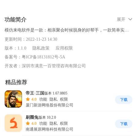
功能简介
展开
模仿来电软件是一款：相亲聚会时候脱身的好帮手，一款简单实用
的虚拟来电电话软件。可以随意设置明星、政要、领导、同事、长
更新时间：
2022-11-23 14:30
辈、朋友、恋人来电话或者来短信，通话语音内容及来短信的内容
版本：
1.1.0
隐私政策
应用权限
您自己统统都可以自己随意设置。帮助你更体贴、更礼貌离开不愿
备案号：
粤ICP备18131812号-5A
意参与的活动。

开发者：
深圳市满意一百管理咨询有限公司
凡是使用过：网络电话、电话、模拟来电、模拟电话软件、整人来
精品推荐
电、模拟极速来电、模拟电话软件、模拟来电话、虚拟来电、手机
帝王·三国
版本 1.67.0805
虚拟来电、来电急救等软件还是觉得模仿来电APP更好用、更便捷。

4.0
功能
隐私
权限
下载
厦门新游网络股份有限公司
使用场景

刷圈兔
版本 10.2.0
1.相亲尬聊，不合心意看不对眼，一键来电礼貌离开。

4.0
功能
隐私
权限
下载
2.聚会无趣，应酬疲惫，难以脱身，假装来电借口逃离。

南通展原网络科技有限公司